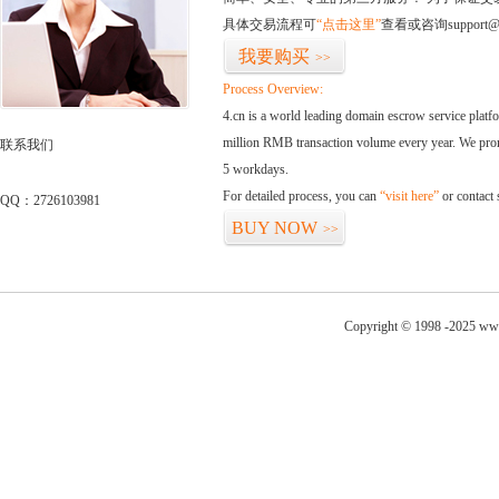
具体交易流程可
“点击这里”
查看或咨询support@
我要购买
>>
Process Overview:
4.cn is a world leading domain escrow service plat
million RMB transaction volume every year. We promi
联系我们
5 workdays.
For detailed process, you can
“visit here”
or contact
QQ：2726103981
BUY NOW
>>
Copyright © 1998 -2025 www