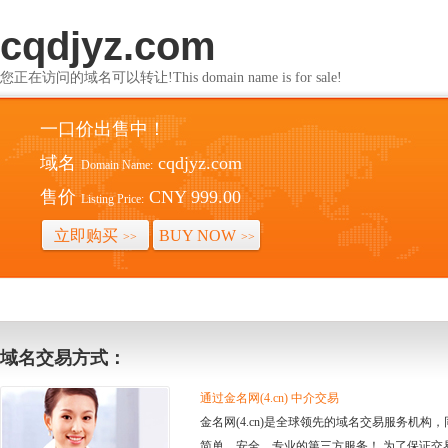
cqdjyz.com
您正在访问的域名可以转让!This domain name is for sale!
一口价出售中！
域名
cqdjyz.com
Domain Name:
售价
CNY 999.00
Listing Price:
立即购买
BUY NOW
>>
>>
域名交易方式：
通过金名网(4.cn) 中介交易
金名网(4.cn)是全球领先的域名交易服务机
简单、安全、专业的第三方服务！ 为了保证交